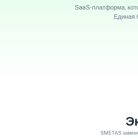
SaaS-платформа, кото
Единая 
Э
SMETAS заменяе