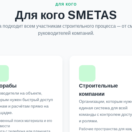
ДЛЯ КОГО
Для кого SMETAS
подходит всем участникам строительного процесса — от с
руководителей компаний.
орабы
Строительные
оводители на объекте,
компании
орым нужен быстрый доступ
Организации, которым нуж
енам и расчётам прямо на
единая система для всей
щадке.
команды с контролем дост
и ролями.
венный поиск материала и его
имости
Рабочие пространства для каж
ота с телефона или планшета