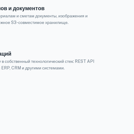
ов и документов
ериалам и сметам документы, изображения и
ёжное S3-совместимое хранилище.
аций
 в собственный технологический стек: REST API
с ERP, CRM и другими системами.