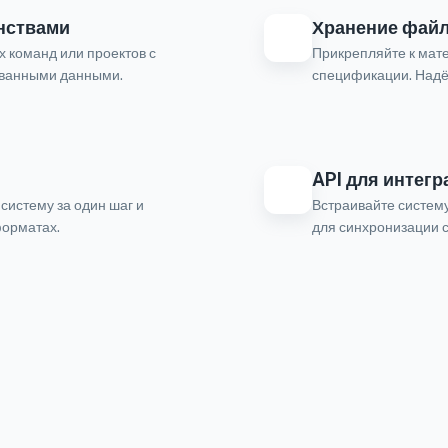
нствами
Хранение файл
х команд или проектов с
Прикрепляйте к мат
ованными данными.
спецификации. Над
API для интегр
систему за один шаг и
Встраивайте систему
форматах.
для синхронизации 