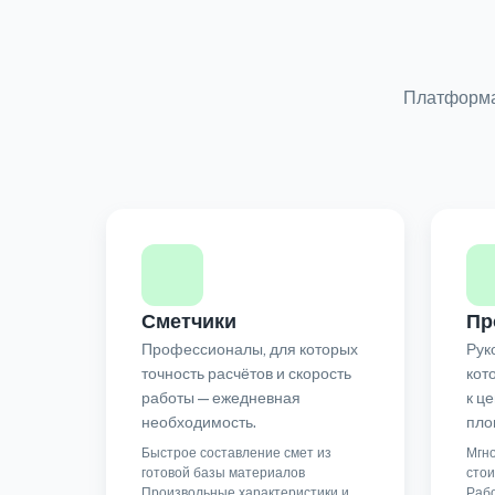
Платформа 
Сметчики
Пр
Профессионалы, для которых
Рук
точность расчётов и скорость
кот
работы — ежедневная
к ц
необходимость.
пло
Быстрое составление смет из
Мгно
готовой базы материалов
сто
Произвольные характеристики и
Раб