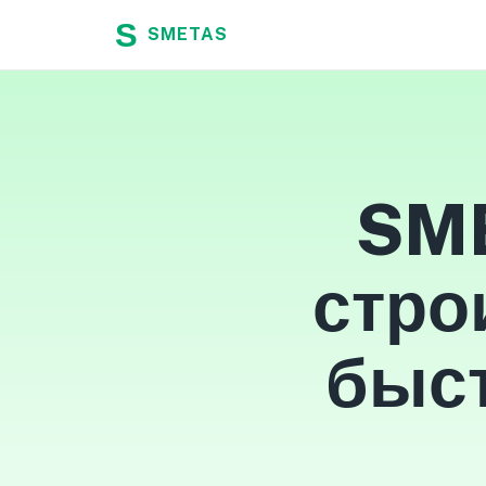
SMETAS
SME
стро
быст