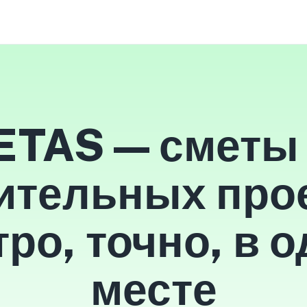
TAS — сметы
ительных про
ро, точно, в 
месте