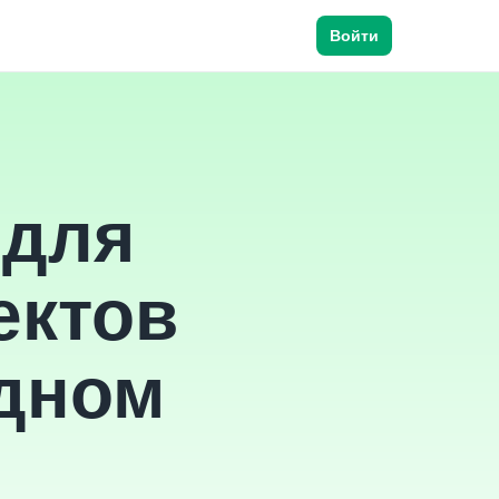
Войти
 для
ектов
одном